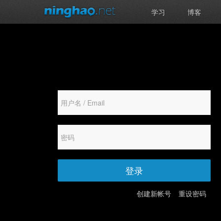
学习
博客
登录
创建新帐号
重设密码