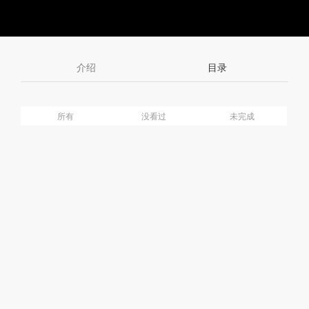
Toggle
Tog
Volume
Mute
Ful
介绍
目录
所有
没看过
未完成