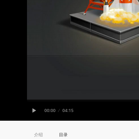
Seek
Current
00:00
Duration
04:15
time
Play
介绍
目录