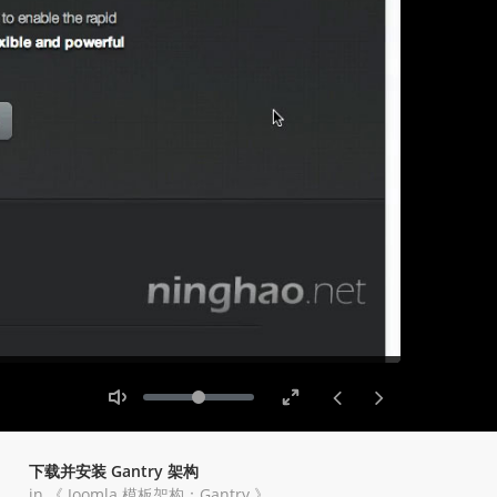
Toggle
Toggle
Volume
Mute
Fullscreen
下载并安装 Gantry 架构
in 《
Joomla 模板架构：Gantry
》