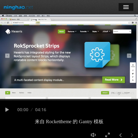
学习
博客
登录
注册
订阅课程
Seek
Current
00:00
Duration
04:16
time
Play
来自 Rockettheme 的 Gantry 模板