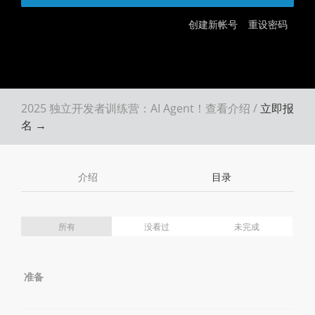
创建新帐号
重设密码
2025 独立开发者训练营：AI Agent！
查看介绍
/
立即报
名 →
介绍
目录
所有
没看过
未完成
准备