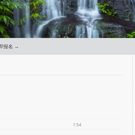
即报名 →
1:54