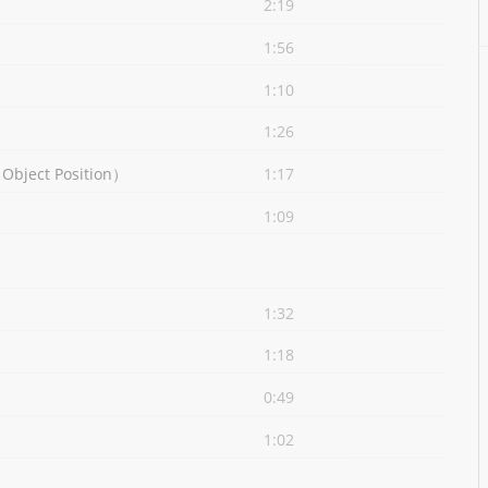
2:19
1:56
1:10
1:26
ct Position）
1:17
1:09
1:32
1:18
0:49
1:02