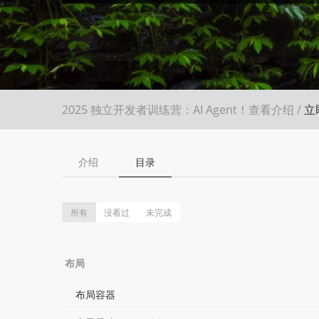
2025 独立开发者训练营：AI Agent！
查看介绍
/
立
介绍
目录
所有
没看过
未完成
布局
布局容器