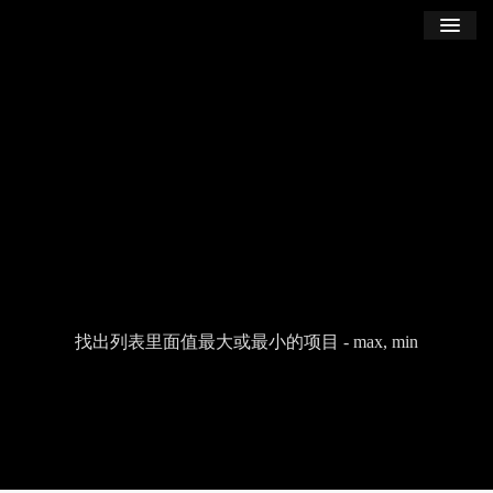
学习
博客
登录
注册
订阅课程
找出列表里面值最大或最小的项目 - max, min
Seek
Current
00:00
Duration
01:57
time
Play
Toggle
Tog
Volume