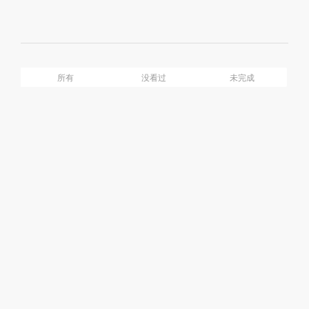
Mute
Ful
介绍
目录
所有
没看过
未完成