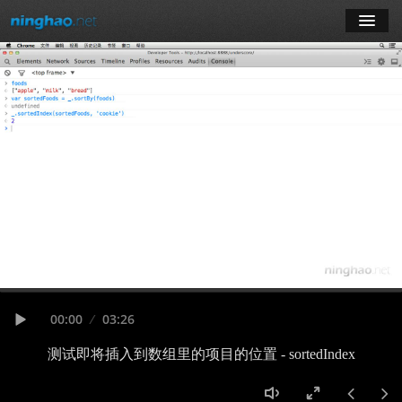
学习
博客
登录
注册
订阅课程
Seek
Current
00:00
Duration
03:26
time
Play
测试即将插入到数组里的项目的位置 - sortedIndex