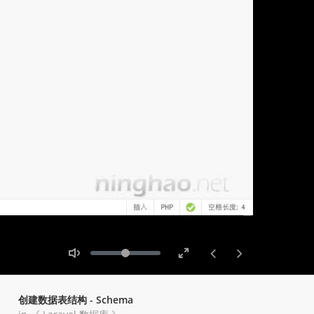
Toggle
Toggle
Volume
Mute
Fullscreen
创建数据表结构 - Schema