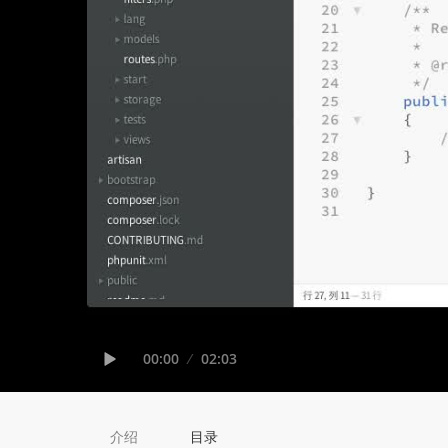
Seek
Current
00:00
Duration
02:03
time
Play
介绍
目录