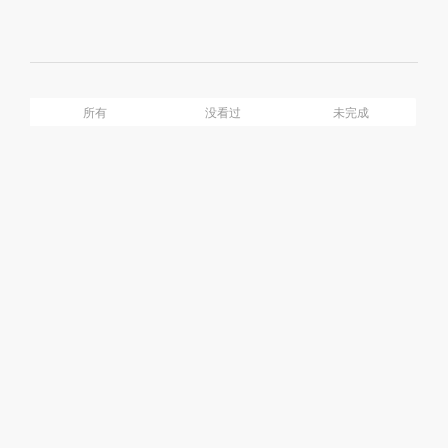
Mute
Ful
介绍
目录
所有
没看过
未完成