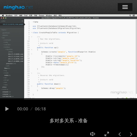
学习
博客
登录
注册
订阅课程
Seek
Current
00:00
Duration
06:18
time
Play
多对多关系 - 准备