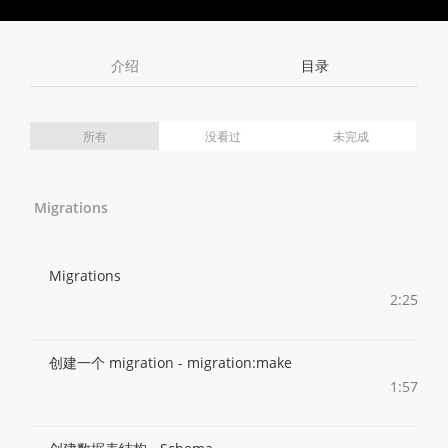
Toggle
Toggle
Volume
Mute
Fullscreen
介绍
目录
所有
没看过
未完成
Migrations
Migrations
2:25
创建一个 migration - migration:make
1:57