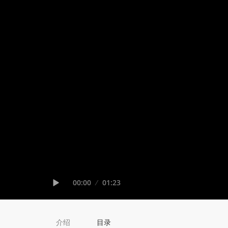
Seek
Current
00:00
Duration
01:23
time
Play
介绍
目录