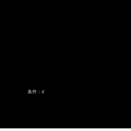
条件：if
Seek
Current
00:00
Duration
02:10
time
Play