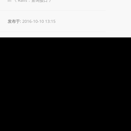
in 《
Rails：查询接口
》
发布于:
2016-10-10 13:15
更新于:
2018-06-15 23:18
作者:
王皓