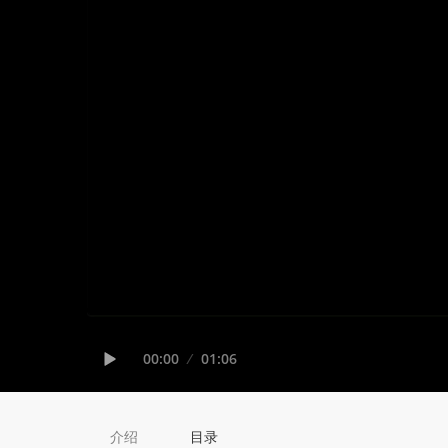
Seek
Current
00:00
Duration
01:06
time
Play
介绍
目录