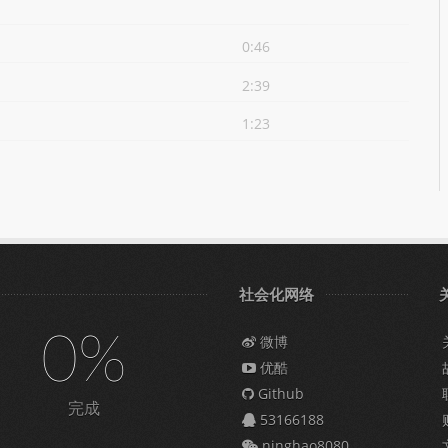
0:46
2:39
1:23
社会化网络
0%
微博
优酷
Github
完成
53166188
ninghao8080