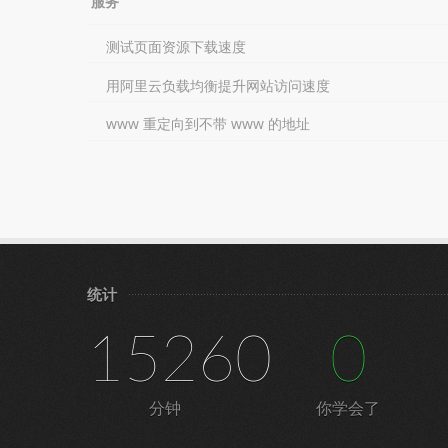
服务
测试页面资源下载速度
用阿里云负载均衡提升网站访问速度
www 重定向到不带 www 的地址
统计
15260
0
分钟
你学会了