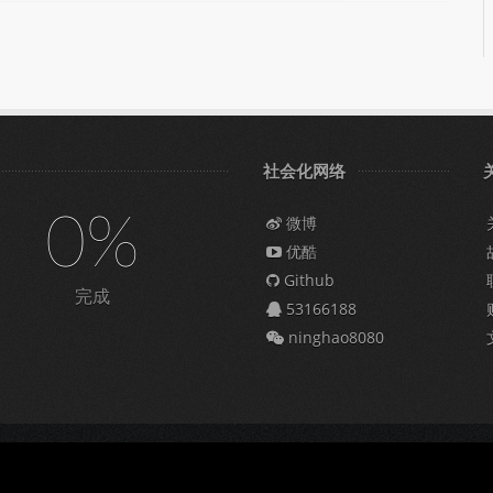
社会化网络
0%
微博
优酷
Github
完成
53166188
ninghao8080
009309号-6
|
营业执照