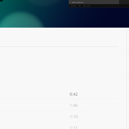
0:42
1:46
1:10
1:11