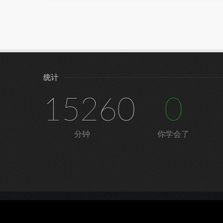
统计
15260
0
分钟
你学会了
©
宁皓网（皓雪科技）
|
隐私条款
|
服务条款
|
鲁ICP备16