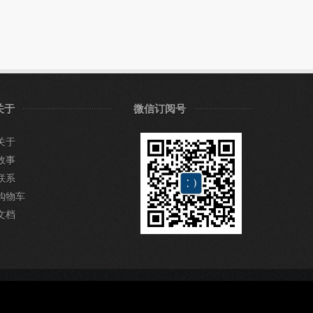
关于
微信订阅号
关于
故事
联系
购物车
文档
QQ：53166188