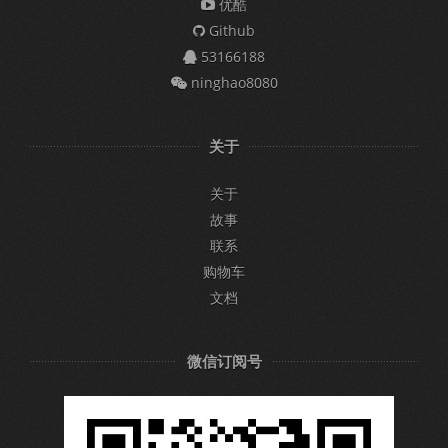
优酷
Github
53166188
ninghao8080
关于
关于
故事
联系
购物车
文档
微信订阅号