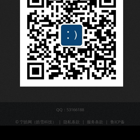
QQ：53166188
©
宁皓网（皓雪科技）
|
隐私条款
|
服务条款
|
鲁ICP备
16009309号-6
|
营业执照