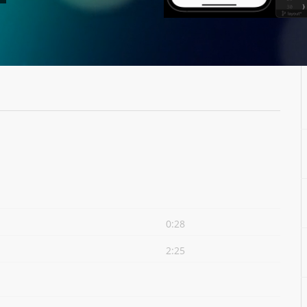
0:28
2:25