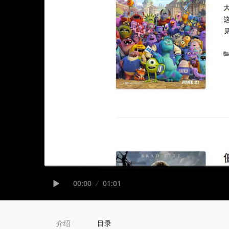
Seek
Current
00:00
Duration
01:01
time
Play
介绍
目录