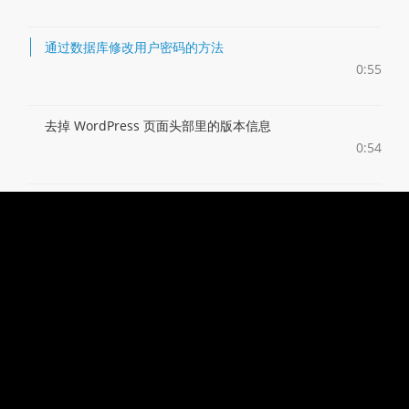
通过数据库修改用户密码的方法
0:55
去掉 WordPress 页面头部里的版本信息
0:54
在文章管理界面上标记其它用户正在编辑的文章
0:47
管理菜单固定
0:47
保护 Email 地址
0:57