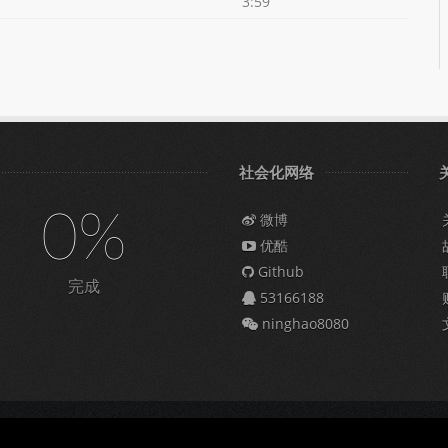
3:59
社会化网络
0%
微博
优酷
Github
完成
53166188
ninghao8080
009309号-6
|
营业执照