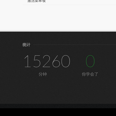
激活菜单项
统计
15260
0
分钟
你学会了
©
宁皓网（皓雪科技）
|
隐私条款
|
服务条款
|
鲁ICP备16