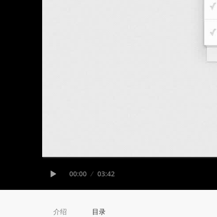
Seek
Current
00:00
Duration
03:42
time
Play
介绍
目录