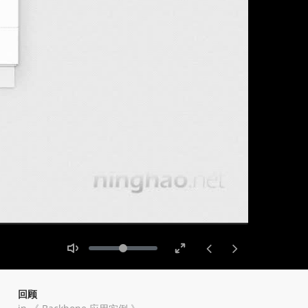
Toggle
Toggle
Volume
Mute
Fullscreen
回顾