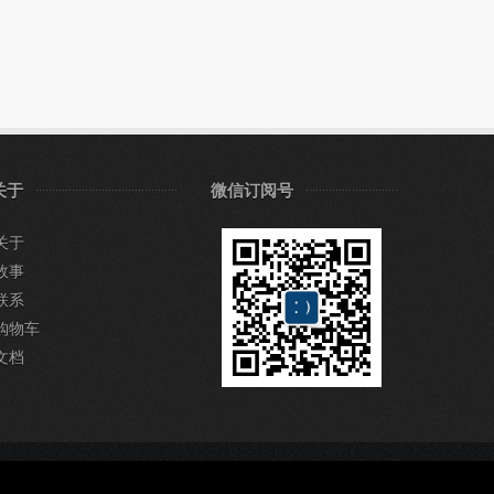
关于
微信订阅号
关于
故事
联系
购物车
文档
QQ：53166188