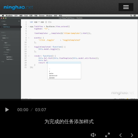
学习
博客
登录
注册
订阅课程
Seek
Current
00:00
Duration
03:07
time
Play
为完成的任务添加样式