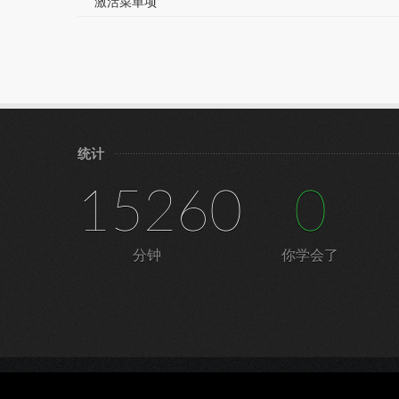
激活菜单项
统计
15260
0
分钟
你学会了
©
宁皓网（皓雪科技）
|
隐私条款
|
服务条款
|
鲁ICP备16