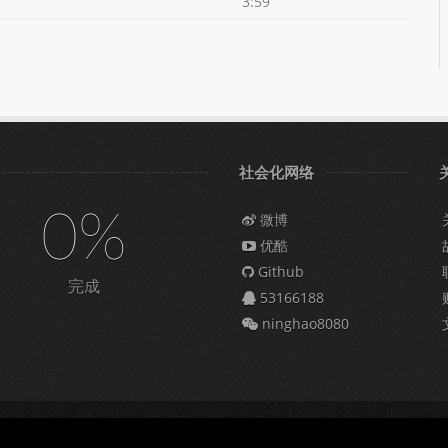
3:59
社会化网络
0%
微博
优酷
Github
完成
53166188
ninghao8080
009309号-6
|
营业执照