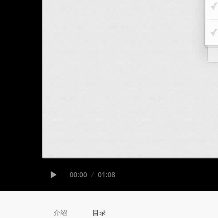
Seek
Current
00:00
Duration
01:08
time
Play
介绍
目录