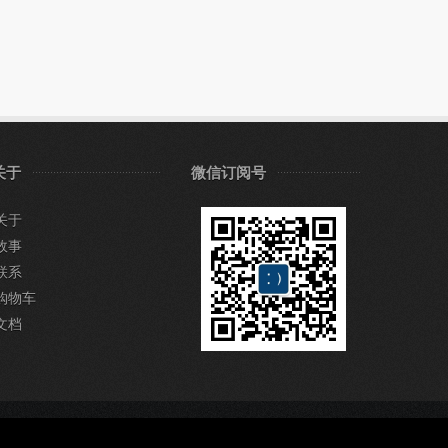
关于
微信订阅号
关于
故事
联系
购物车
文档
QQ：53166188