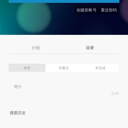
创建新帐号
重设密码
介绍
目录
所有
没看过
未完成
简介
0:41
搜索历史