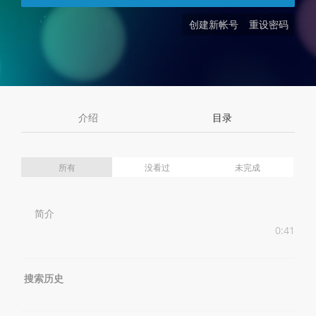
创建新帐号
重设密码
介绍
目录
所有
没看过
未完成
简介
0:41
搜索历史