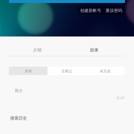
创建新帐号
重设密码
介绍
目录
所有
没看过
未完成
简介
0:41
搜索历史