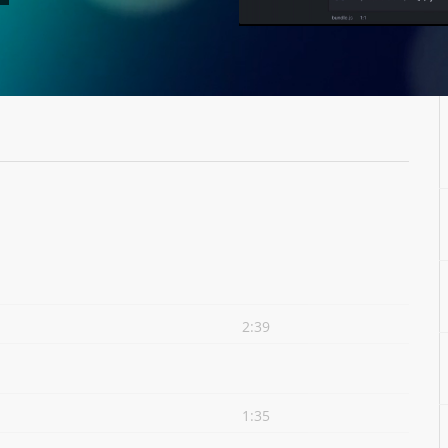
2:39
1:35