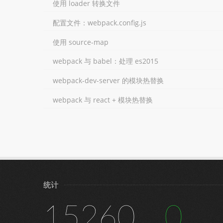
使用 loader 转换文件
配置文件：webpack.config.js
使用 source-map
webpack 与 babel：处理 es2015
webpack-dev-server 的模块热替换
webpack 与 react + 模块热替换
统计
15260
0