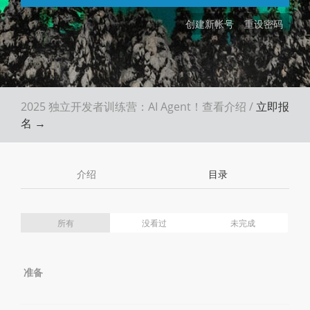
创建新帐号
重设密码
2025 独立开发者训练营：AI Agent！
查看介绍
/
立即报
名 →
介绍
目录
所有
没看过
未完成
准备