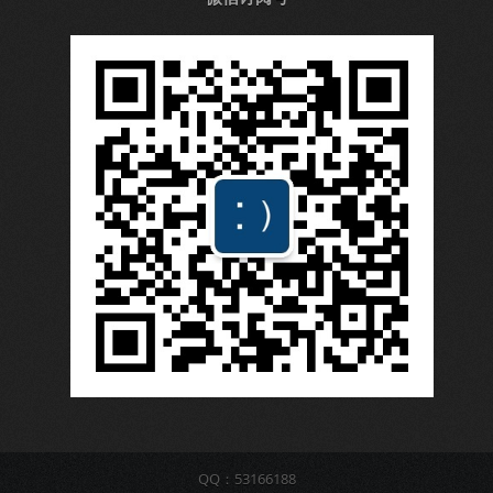
QQ：53166188