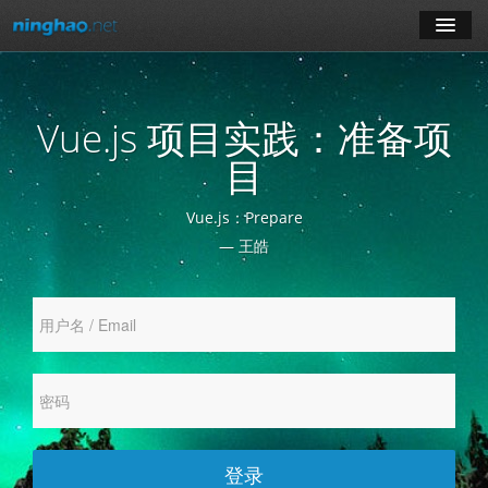
学习
Vue.js 项目实践：准备项
博客
目
登录
Vue.js：Prepare
— 王皓
注册
订阅课程
登录