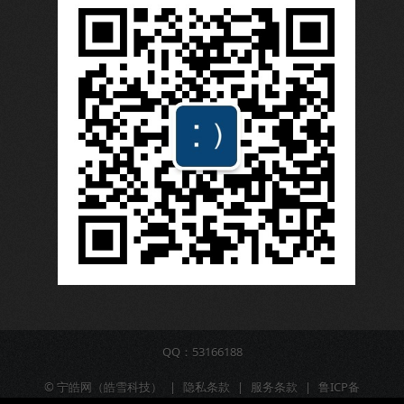
QQ：53166188
©
宁皓网（皓雪科技）
|
隐私条款
|
服务条款
|
鲁ICP备
16009309号-6
|
营业执照