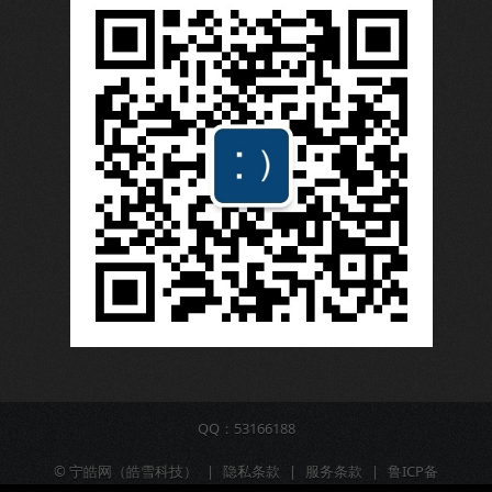
QQ：53166188
©
宁皓网（皓雪科技）
|
隐私条款
|
服务条款
|
鲁ICP备
16009309号-6
|
营业执照