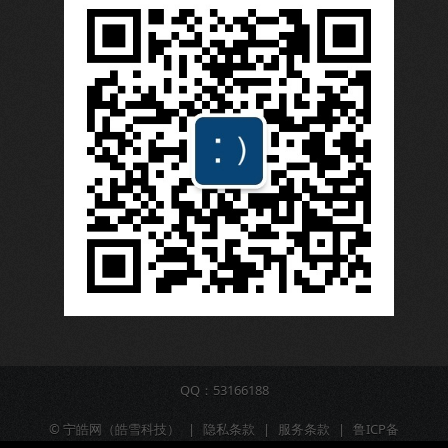
QQ：53166188
©
宁皓网（皓雪科技）
|
隐私条款
|
服务条款
|
鲁ICP备
16009309号-6
|
营业执照