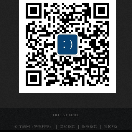
QQ：53166188
©
宁皓网（皓雪科技）
|
隐私条款
|
服务条款
|
鲁ICP备
16009309号-6
|
营业执照