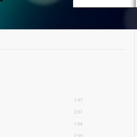
1:47
2:07
1:04
2:59