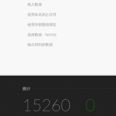
插入数据
使用命名的占位符
使用关联数组绑定
选择数据 - fetch()
输出得到的数据
统计
15260
0