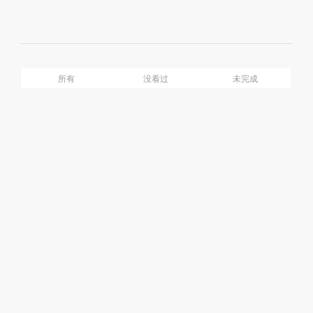
Mute
Ful
介绍
目录
所有
没看过
未完成