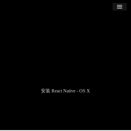
学习
博客
登录
注册
订阅课程
安装 React Native - OS X
Seek
Current
00:00
Duration
01:20
time
Play
Toggle
Tog
Volume