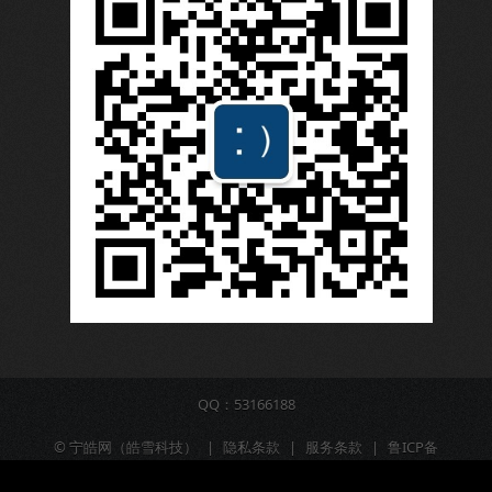
QQ：53166188
©
宁皓网（皓雪科技）
|
隐私条款
|
服务条款
|
鲁ICP备
16009309号-6
|
营业执照