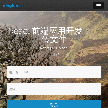
学习
React 前端应用开发：上
博客
传文件
登录
React.js：Upload
— 王皓
注册
订阅课程
登录