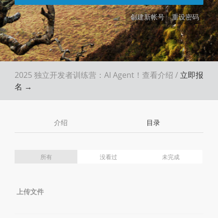
创建新帐号
重设密码
2025 独立开发者训练营：AI Agent！
查看介绍
/
立即报
名 →
介绍
目录
所有
没看过
未完成
上传文件