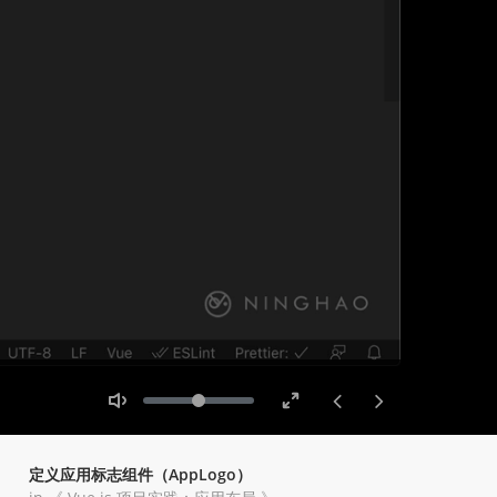
Toggle
Toggle
Volume
Mute
Fullscreen
定义应用标志组件（AppLogo）