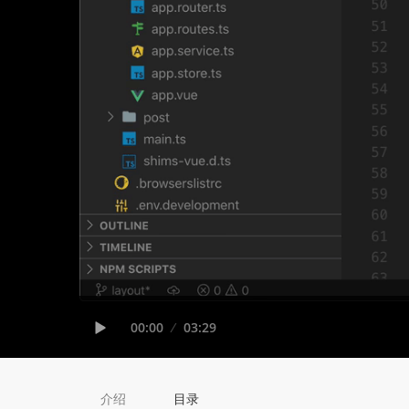
Seek
Current
00:00
Duration
03:29
time
Play
介绍
目录