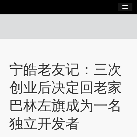
2025 独立开发者训练营：AI Agent！
查看介绍
/
立即
学习
报名 →
博客
登录
宁皓老友记：三次
注册
创业后决定回老家
订阅课程
巴林左旗成为一名
独立开发者