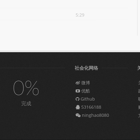
5:29
社会化网络
0%
微博
优酷
Github
完成
53166188
ninghao8080