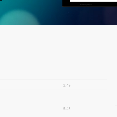
3:49
5:45