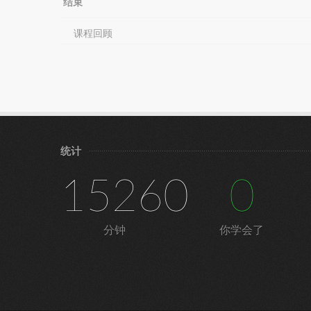
结束
课程回顾
统计
15260
0
分钟
你学会了