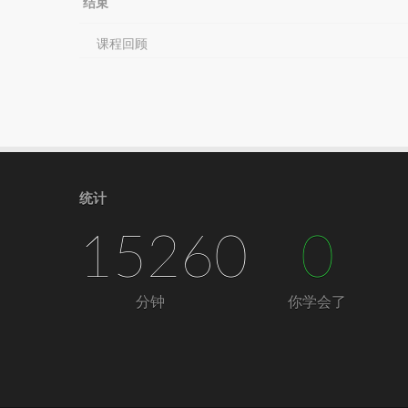
结束
课程回顾
统计
15260
0
分钟
你学会了