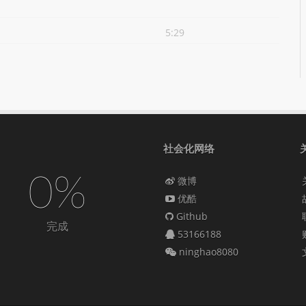
5:29
社会化网络
0%
微博
优酷
Github
完成
53166188
ninghao8080