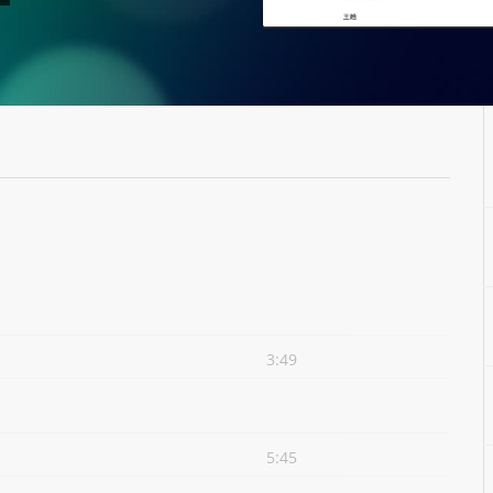
3:49
5:45