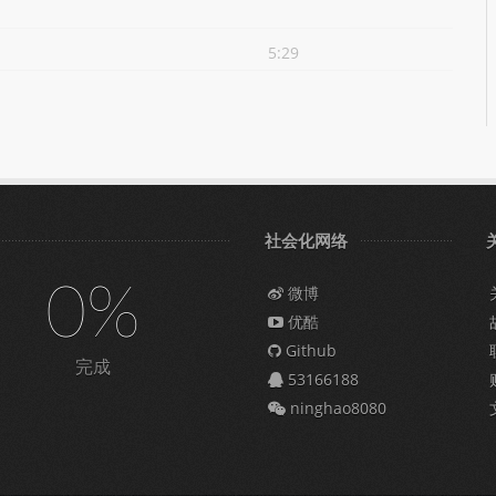
5:29
社会化网络
0%
微博
优酷
Github
完成
53166188
ninghao8080