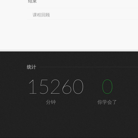
结束
课程回顾
统计
15260
0
分钟
你学会了