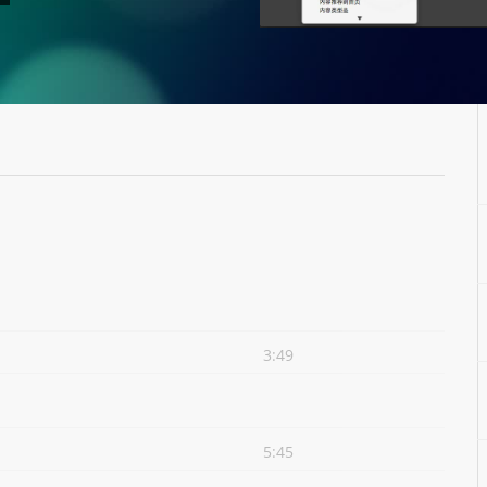
3:49
5:45