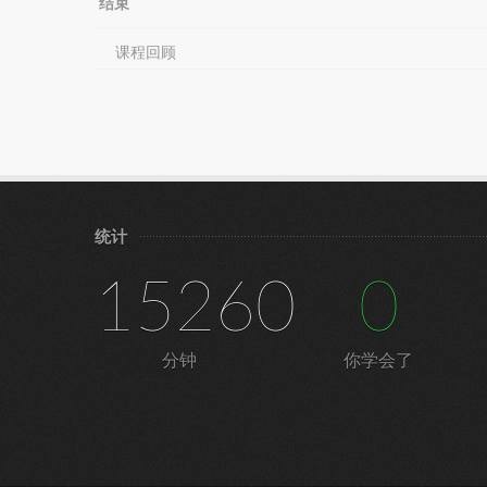
结束
课程回顾
统计
15260
0
分钟
你学会了