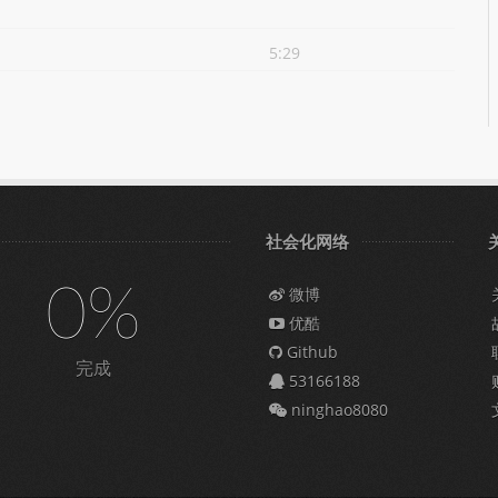
5:29
社会化网络
0%
微博
优酷
Github
完成
53166188
ninghao8080