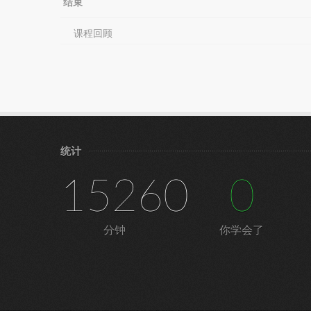
结束
课程回顾
统计
15260
0
分钟
你学会了