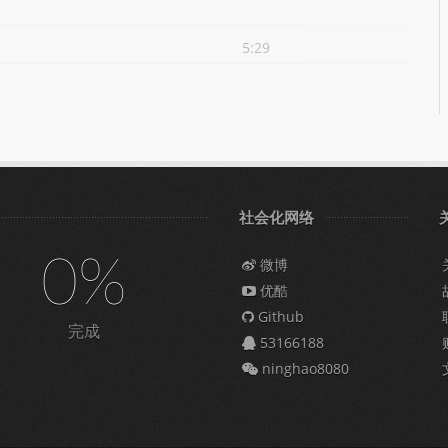
5:29
社会化网络
0%
微博
优酷
Github
完成
53166188
ninghao8080