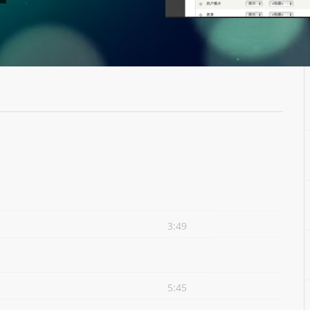
3:49
5:45