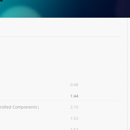
0:48
1:44
led Components）
2:10
1:53
1:57