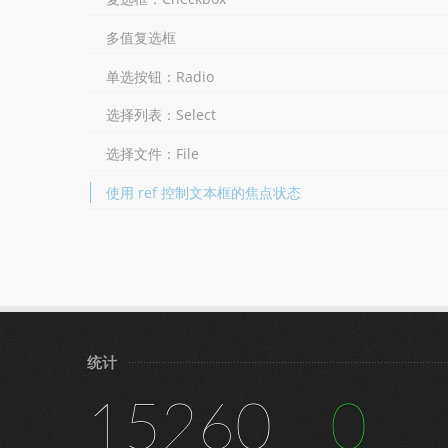
多值复选框
单选按钮：Radio
选择列表：Select
选择文件：File
使用 ref 控制文本框的焦点状态
统计
15260
0