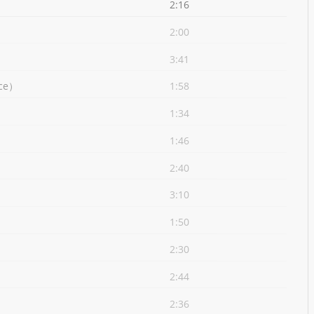
2:16
2:00
3:41
ce）
1:58
1:34
1:46
2:40
3:10
1:50
2:30
2:44
2:36