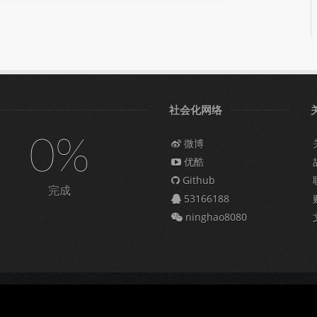
社会化网络
0%
微博
优酷
Github
完成
53166188
ninghao8080
009309号-6
|
营业执照