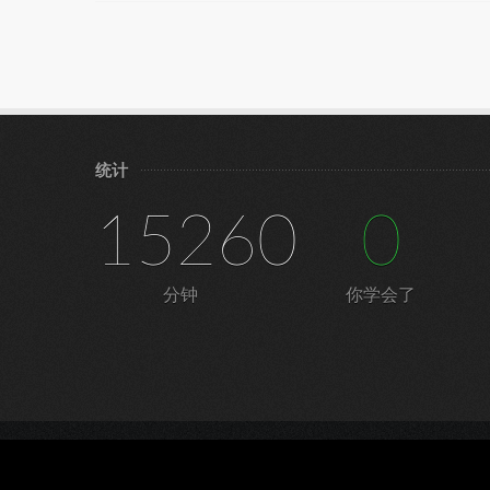
统计
15260
0
分钟
你学会了
©
宁皓网（皓雪科技）
|
隐私条款
|
服务条款
|
鲁ICP备16