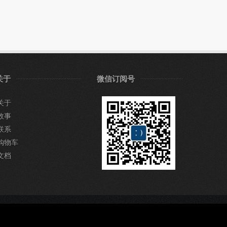
关于
微信订阅号
关于
故事
联系
购物车
文档
QQ：53166188