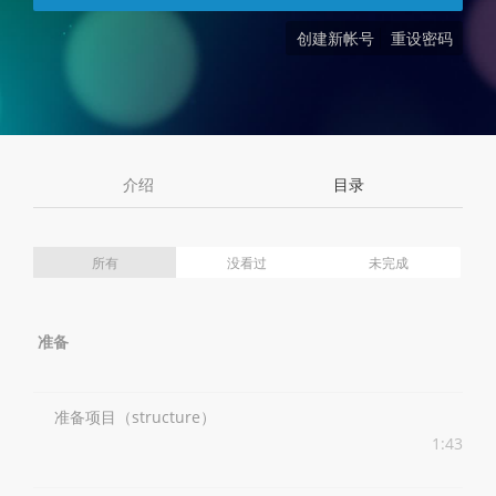
创建新帐号
重设密码
介绍
目录
所有
没看过
未完成
准备
准备项目（structure）
1:43