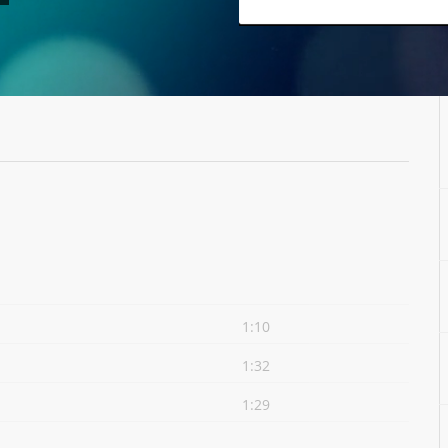
1:10
1:32
1:29