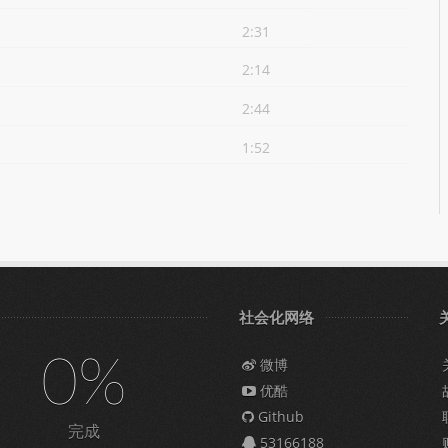
2:31
2:14
2:44
1:52
社会化网络
0%
微博
优酷
Github
完成
53166188