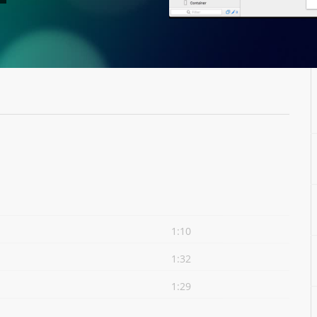
1:10
1:32
1:29