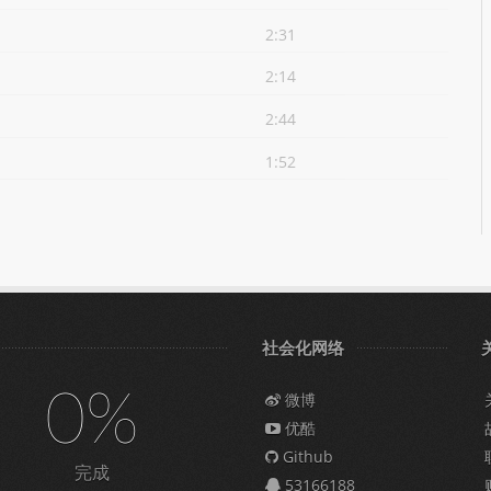
2:31
2:14
2:44
1:52
社会化网络
0%
微博
优酷
Github
完成
53166188