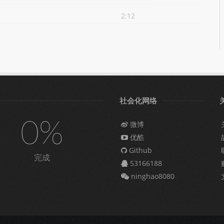
2:12
社会化网络
0%
微博
优酷
Github
完成
53166188
ninghao8080