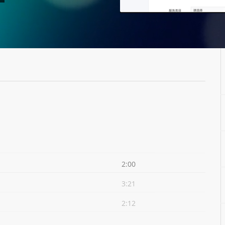
2:00
3:21
2:12