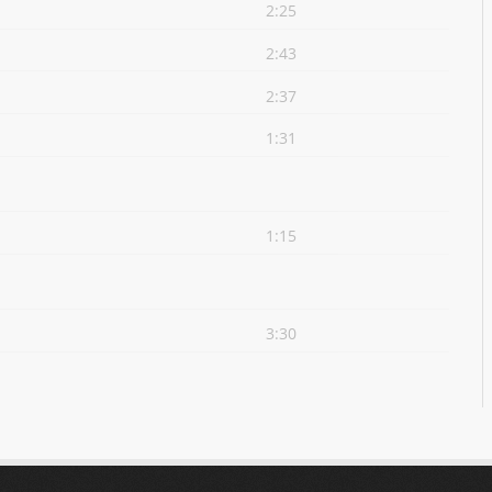
2:25
2:43
2:37
1:31
1:15
3:30